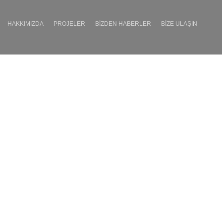
HAKKIMIZDA
PROJELER
BIZDEN HABERLER
BIZE ULAŞIN